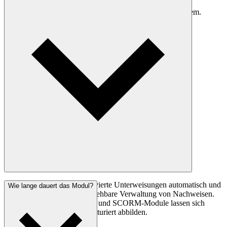
Anforderungen anzupassen. Gleichzeitig profitieren auch
individuelle Inhalte von automatisierten Prozessen im System.
LearnID dokumentiert absolvierte Unterweisungen automatisch und
Wie lange dauert das Modul?
unterstützt so eine nachvollziehbare Verwaltung von Nachweisen.
Auch für individuelle Inhalte und SCORM-Module lassen sich
Unterweisungsprozesse strukturiert abbilden.