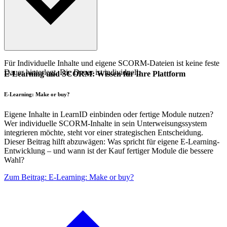
Für Individuelle Inhalte und eigene SCORM-Dateien ist keine feste
Dauer hinterlegt. Die Dauer ist individuell.
E-Learning und SCORM: Wissen für Ihre Plattform
E-Learning: Make or buy?
Eigene Inhalte in LearnID einbinden oder fertige Module nutzen?
Wer individuelle SCORM-Inhalte in sein Unterweisungssystem
integrieren möchte, steht vor einer strategischen Entscheidung.
Dieser Beitrag hilft abzuwägen: Was spricht für eigene E-Learning-
Entwicklung – und wann ist der Kauf fertiger Module die bessere
Wahl?
Zum Beitrag: E-Learning: Make or buy?