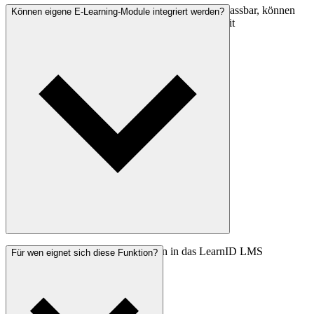
Ja. Die LearnID Inhalte selbst sind nicht direkt anpassbar, können
Können eigene E-Learning-Module integriert werden?
aber durch eigene PDF-Dokumente ergänzt und mit
Unterweisungen kombiniert werden.
Ja. Eigene SCORM-Module können in das LearnID LMS
Für wen eignet sich diese Funktion?
eingebunden werden.